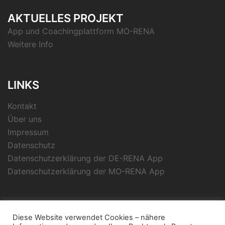
AKTUELLES PROJEKT
App und Coachingplattform MO-RENA
Weitere Info
LINKS
Kontakt
Über uns
Impressum
Datenschutz
Datenschutzerklärung der DE-RENA App
Datenschutzerklärung der MO-RENA App
SOCIAL MEDIA
Diese Website verwendet Cookies – nähere
Linkedin
Google
Youtube