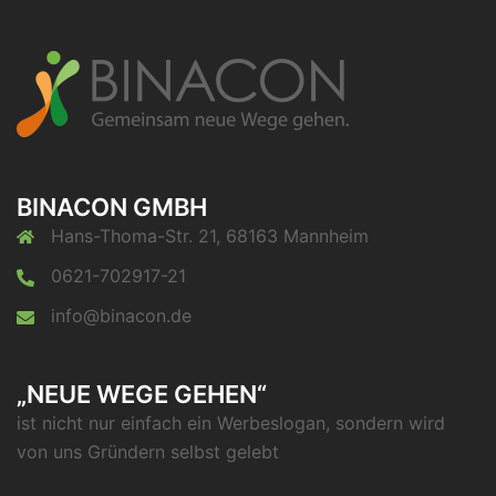
BINACON GMBH
Hans-Thoma-Str. 21, 68163 Mannheim
0621-702917-21
info@binacon.de
„NEUE WEGE GEHEN“
ist nicht nur einfach ein Werbeslogan, sondern wird
von uns Gründern selbst gelebt