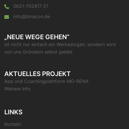
0621-702917-21
info@binacon.de
„NEUE WEGE GEHEN“
ist nicht nur einfach ein Werbeslogan, sondern wird
von uns Gründern selbst gelebt
AKTUELLES PROJEKT
App und Coachingplattform MO-RENA
Weitere Info
LINKS
Kontakt